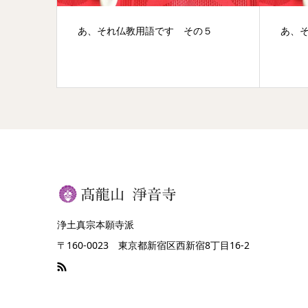
あなた
あ、それ仏教用語です その５
あ、
完成
浄土真宗本願寺派
〒160-0023 東京都新宿区西新宿8丁目16-2