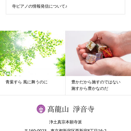
寺ピアノの情報発信について♪
青葉すら 風に舞うのに
豊かだから施すのではない
施すから豊かなのだ
浄土真宗本願寺派
〒160-0023 東京都新宿区西新宿8丁目16-2