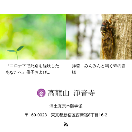
『コロナ下で死別を経験した
拝啓 みんみんと鳴く蝉の皆
あなたへ』冊子および...
様
浄土真宗本願寺派
〒160-0023 東京都新宿区西新宿8丁目16-2